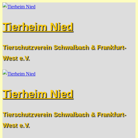
Zum
Menü
Schließen
Inhalt
Tierheim Nied
springen
Tierschutzverein Schwalbach & Frankfurt-
West e.V.
Tierheim Nied
Tierschutzverein Schwalbach & Frankfurt-
West e.V.