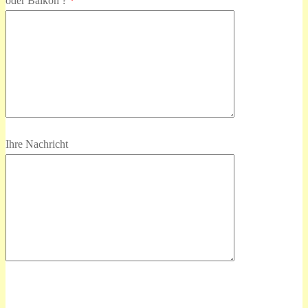
oder Balkon ?
*
Ihre Nachricht
Bitte
lasse