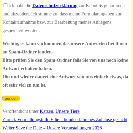
Bitte
Ich habe die
Datenschutzerklärung
zur Kenntnis genommen
dieses
lasse
und akzeptiert. Ich stimme zu, dass meine Formularangaben zur
Feld
dieses
Kontaktaufnahme bzw. zur Bearbeitung meines Anliegens
leer.
Feld
gespeichert werden.
leer.
Wichtig, es kann vorkommen das unsere Antworten bei Ihnen
im Spam-Ordner landen.
Bitte prüfen Sie den Spam-Ordner falls Sie von uns noch keine
Antwort erhalten haben.
Hin und wieder dauert eine Antwort von uns einfach etwas, da
oft sehr viel zu tun ist.
Veröffentlicht unter
Katzen
,
Unsere Tiere
Vorheriger
Zurück
Vermittlungshilfe Ellie – hundeerfahrenes Zuhause gesucht
Beitragsnavigation
Nächster
Beitrag:
Weiter
Save the Date – Unsere Veranstaltungen 2026