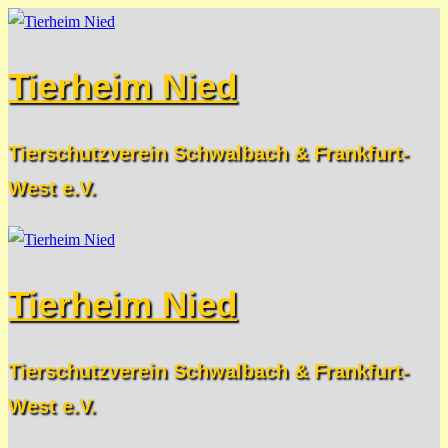
Zum
Menü
Schließen
Inhalt
Tierheim Nied
springen
Tierschutzverein Schwalbach & Frankfurt-
West e.V.
Tierheim Nied
Tierschutzverein Schwalbach & Frankfurt-
West e.V.