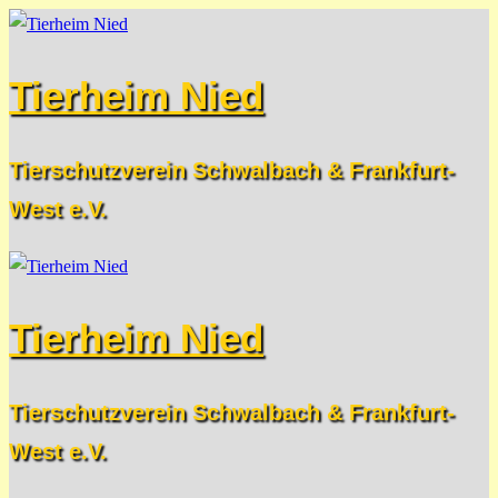
Zum
Menü
Schließen
Inhalt
Tierheim Nied
springen
Tierschutzverein Schwalbach & Frankfurt-
West e.V.
Tierheim Nied
Tierschutzverein Schwalbach & Frankfurt-
West e.V.