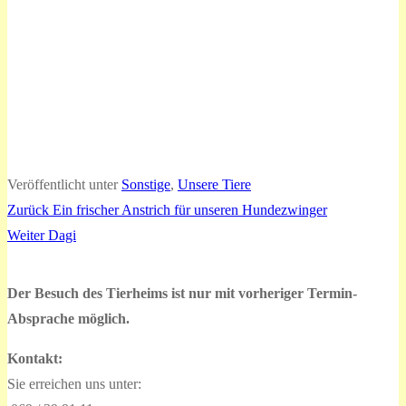
Veröffentlicht unter
Sonstige
,
Unsere Tiere
Vorheriger
Zurück
Ein frischer Anstrich für unseren Hundezwinger
Beitragsnavigation
Nächster
Beitrag:
Weiter
Dagi
Beitrag:
Der Besuch des Tierheims ist nur mit vorheriger Termin-
Absprache möglich.
Kontakt:
Sie erreichen uns unter: