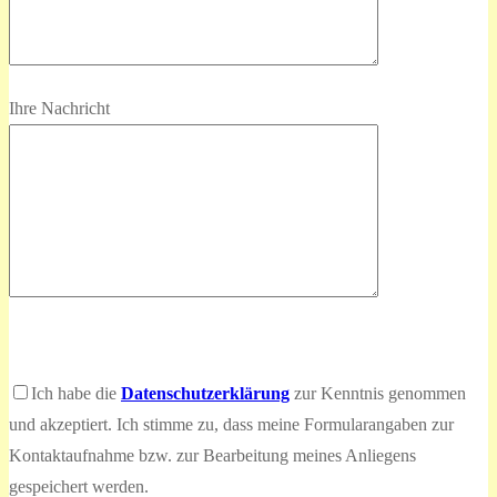
Ihre Nachricht
Bitte
lasse
Bitte
Ich habe die
Datenschutzerklärung
zur Kenntnis genommen
dieses
lasse
und akzeptiert. Ich stimme zu, dass meine Formularangaben zur
Feld
dieses
Kontaktaufnahme bzw. zur Bearbeitung meines Anliegens
leer.
Feld
gespeichert werden.