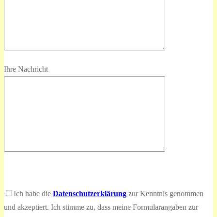
Ihre Nachricht
Bitte
lasse
Bitte
Ich habe die
Datenschutzerklärung
zur Kenntnis genommen
dieses
lasse
und akzeptiert. Ich stimme zu, dass meine Formularangaben zur
Feld
dieses