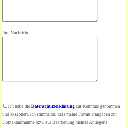
Ihre Nachricht
Bitte
lasse
Bitte
Ich habe die
Datenschutzerklärung
zur Kenntnis genommen
dieses
lasse
und akzeptiert. Ich stimme zu, dass meine Formularangaben zur
Feld
dieses
Kontaktaufnahme bzw. zur Bearbeitung meines Anliegens
leer.
Feld