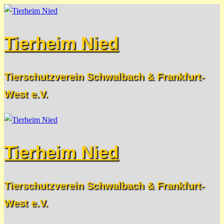
Zum
Menü
Schließen
Inhalt
Tierheim Nied
springen
Tierschutzverein Schwalbach & Frankfurt-
West e.V.
Tierheim Nied
Tierschutzverein Schwalbach & Frankfurt-
West e.V.