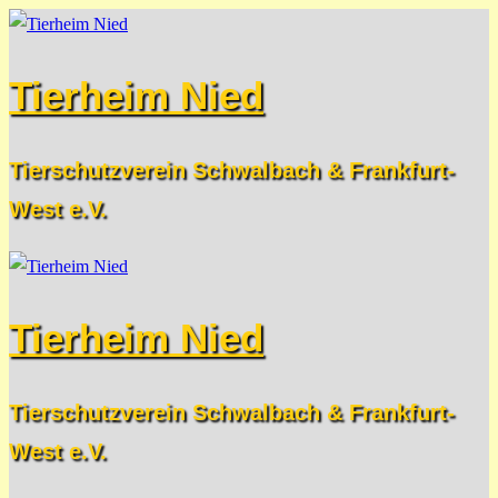
Zum
Menü
Schließen
Inhalt
Tierheim Nied
springen
Tierschutzverein Schwalbach & Frankfurt-
West e.V.
Tierheim Nied
Tierschutzverein Schwalbach & Frankfurt-
West e.V.