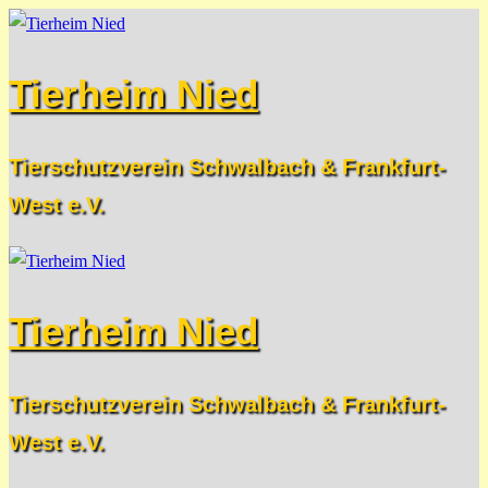
Zum
Menü
Schließen
Inhalt
Tierheim Nied
springen
Tierschutzverein Schwalbach & Frankfurt-
West e.V.
Tierheim Nied
Tierschutzverein Schwalbach & Frankfurt-
West e.V.