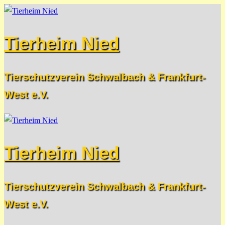
Zum
Menü
Schließen
Inhalt
Tierheim Nied
springen
Tierschutzverein Schwalbach & Frankfurt-
West e.V.
Tierheim Nied
Tierschutzverein Schwalbach & Frankfurt-
West e.V.