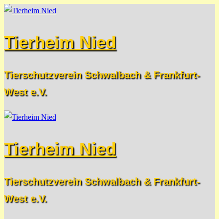
Zum
Menü
Schließen
Inhalt
Tierheim Nied
springen
Tierschutzverein Schwalbach & Frankfurt-
West e.V.
Tierheim Nied
Tierschutzverein Schwalbach & Frankfurt-
West e.V.