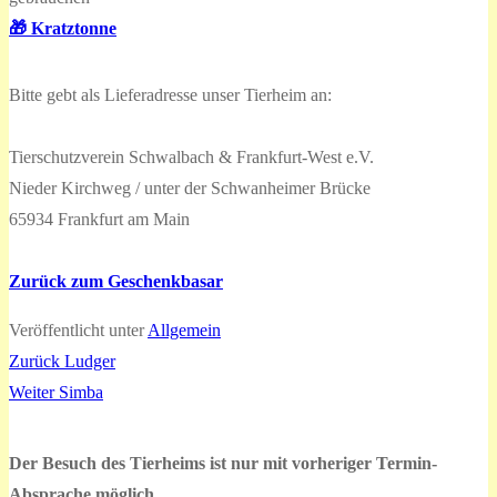
🎁 Kratztonne
Bitte gebt als Lieferadresse unser Tierheim an:
Tierschutzverein Schwalbach & Frankfurt-West e.V.
Nieder Kirchweg / unter der Schwanheimer Brücke
65934 Frankfurt am Main
Zurück zum Geschenkbasar
Veröffentlicht unter
Allgemein
Vorheriger
Zurück
Ludger
Beitragsnavigation
Nächster
Beitrag:
Weiter
Simba
Beitrag:
Der Besuch des Tierheims ist nur mit vorheriger Termin-
Absprache möglich.