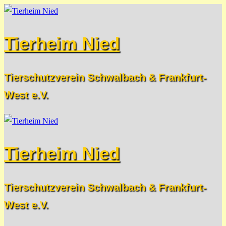
Zum
Menü
Schließen
Inhalt
Tierheim Nied
springen
Tierschutzverein Schwalbach & Frankfurt-
West e.V.
Tierheim Nied
Tierschutzverein Schwalbach & Frankfurt-
West e.V.