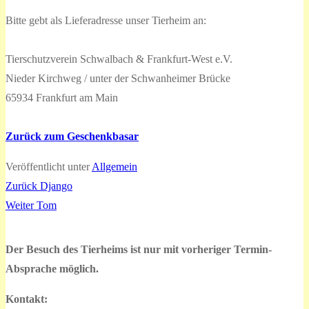
Bitte gebt als Lieferadresse unser Tierheim an:
Tierschutzverein Schwalbach & Frankfurt-West e.V.
Nieder Kirchweg / unter der Schwanheimer Brücke
65934 Frankfurt am Main
Zurück zum Geschenkbasar
Veröffentlicht unter
Allgemein
Vorheriger
Zurück
Django
Beitragsnavigation
Nächster
Beitrag:
Weiter
Tom
Beitrag:
Der Besuch des Tierheims ist nur mit vorheriger Termin-
Absprache möglich.
Kontakt: