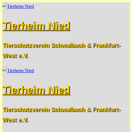
Zum
Menü
Schließen
Inhalt
Tierheim Nied
springen
Tierschutzverein Schwalbach & Frankfurt-
West e.V.
Tierheim Nied
Tierschutzverein Schwalbach & Frankfurt-
West e.V.