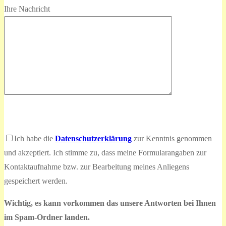
Ihre Nachricht
Bitte
lasse
Bitte
Ich habe die
Datenschutzerklärung
zur Kenntnis genommen
dieses
lasse
und akzeptiert. Ich stimme zu, dass meine Formularangaben zur
Feld
dieses
Kontaktaufnahme bzw. zur Bearbeitung meines Anliegens
leer.
Feld
gespeichert werden.
leer.
Wichtig, es kann vorkommen das unsere Antworten bei Ihnen
im Spam-Ordner landen.