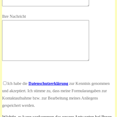
Ihre Nachricht
Bitte
lasse
Bitte
Ich habe die
Datenschutzerklärung
zur Kenntnis genommen
dieses
lasse
und akzeptiert. Ich stimme zu, dass meine Formularangaben zur
Feld
dieses
Kontaktaufnahme bzw. zur Bearbeitung meines Anliegens
leer.
Feld
gespeichert werden.
leer.
Wichtig, es kann vorkommen das unsere Antworten bei Ihnen