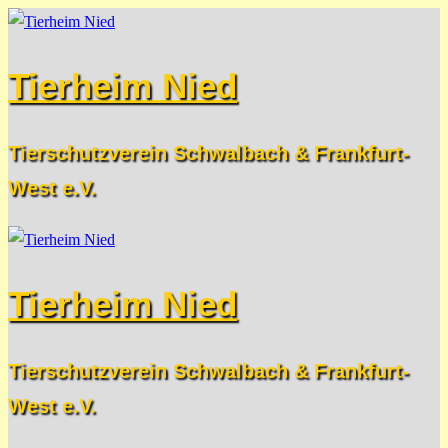
Zum
Menü
Schließen
Inhalt
Tierheim Nied
springen
Tierschutzverein Schwalbach & Frankfurt-
West e.V.
Tierheim Nied
Tierschutzverein Schwalbach & Frankfurt-
West e.V.