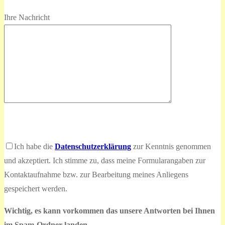
Ihre Nachricht
Bitte
lasse
Bitte
Ich habe die
Datenschutzerklärung
zur Kenntnis genommen
dieses
lasse
und akzeptiert. Ich stimme zu, dass meine Formularangaben zur
Feld
dieses
Kontaktaufnahme bzw. zur Bearbeitung meines Anliegens
leer.
Feld
gespeichert werden.
leer.
Wichtig, es kann vorkommen das unsere Antworten bei Ihnen
im Spam-Ordner landen.