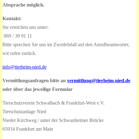
Absprache möglich.
Kontakt:
Sie erreichen uns unter:
069 / 39 91 11
Bitte sprechen Sie uns im Zweifelsfall auf den Anrufbeantworter,
wir rufen zurück.
info@tierheim-nied.de
Vermittlungsanfragen bitte an
vermittlung@tierheim-nied.de
oder über das jeweilige Formular
Tierschutzverein Schwalbach & Frankfurt-West e.V.
Tierschutzanlage Nied
Nieder Kirchweg / unter der Schwanheimer Brücke
65934 Frankfurt am Main