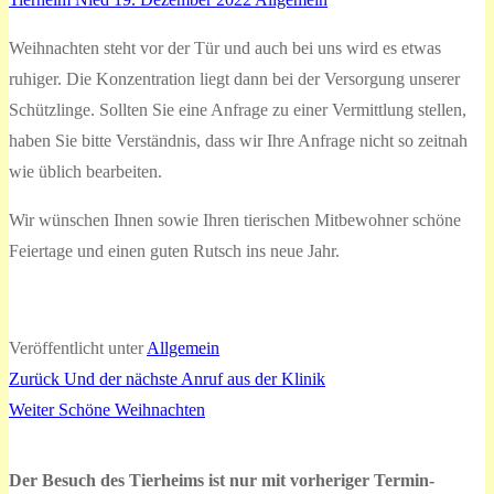
Weihnachten steht vor der Tür und auch bei uns wird es etwas
ruhiger. Die Konzentration liegt dann bei der Versorgung unserer
Schützlinge. Sollten Sie eine Anfrage zu einer Vermittlung stellen,
haben Sie bitte Verständnis, dass wir Ihre Anfrage nicht so zeitnah
wie üblich bearbeiten.
Wir wünschen Ihnen sowie Ihren tierischen Mitbewohner schöne
Feiertage und einen guten Rutsch ins neue Jahr.
Veröffentlicht unter
Allgemein
Vorheriger
Zurück
Und der nächste Anruf aus der Klinik
Beitragsnavigation
Nächster
Beitrag:
Weiter
Schöne Weihnachten
Beitrag:
Der Besuch des Tierheims ist nur mit vorheriger Termin-