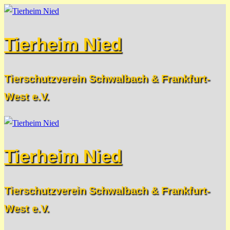
Zum
Menü
Schließen
Inhalt
Tierheim Nied
springen
Tierschutzverein Schwalbach & Frankfurt-
West e.V.
Tierheim Nied
Tierschutzverein Schwalbach & Frankfurt-
West e.V.