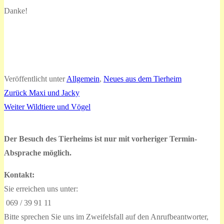
Danke!
Veröffentlicht unter
Allgemein
,
Neues aus dem Tierheim
Vorheriger
Zurück
Maxi und Jacky
Beitragsnavigation
Nächster
Beitrag:
Weiter
Wildtiere und Vögel
Beitrag:
Der Besuch des Tierheims ist nur mit vorheriger Termin-
Absprache möglich.
Kontakt:
Sie erreichen uns unter:
069 / 39 91 11
Bitte sprechen Sie uns im Zweifelsfall auf den Anrufbeantworter,