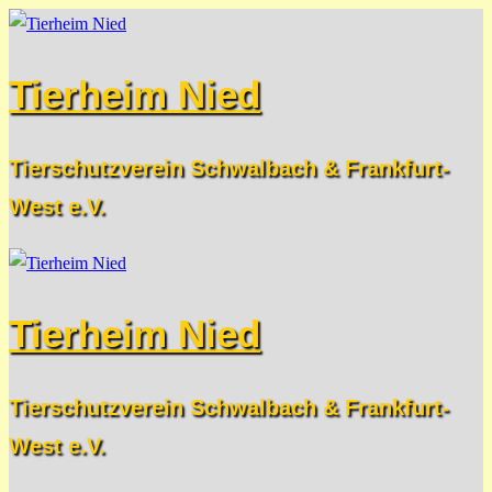
Zum
Menü
Schließen
Inhalt
Tierheim Nied
springen
Tierschutzverein Schwalbach & Frankfurt-
West e.V.
Tierheim Nied
Tierschutzverein Schwalbach & Frankfurt-
West e.V.