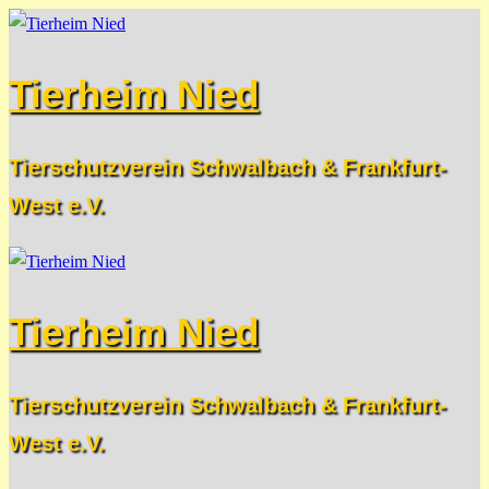
Zum
Menü
Schließen
Inhalt
Tierheim Nied
springen
Tierschutzverein Schwalbach & Frankfurt-
West e.V.
Tierheim Nied
Tierschutzverein Schwalbach & Frankfurt-
West e.V.