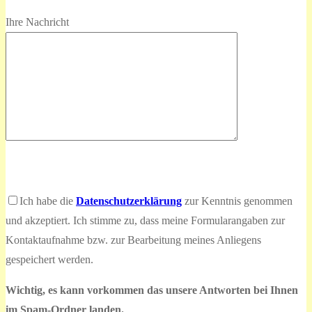
Ihre Nachricht
Bitte
lasse
Bitte
Ich habe die
Datenschutzerklärung
zur Kenntnis genommen
dieses
lasse
und akzeptiert. Ich stimme zu, dass meine Formularangaben zur
Feld
dieses
Kontaktaufnahme bzw. zur Bearbeitung meines Anliegens
leer.
Feld
gespeichert werden.
leer.
Wichtig, es kann vorkommen das unsere Antworten bei Ihnen
im Spam-Ordner landen.