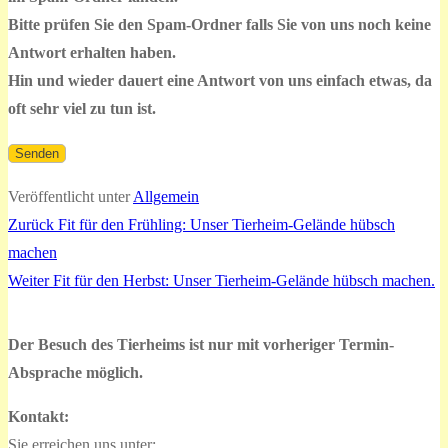
Bitte prüfen Sie den Spam-Ordner falls Sie von uns noch keine
Antwort erhalten haben.
Hin und wieder dauert eine Antwort von uns einfach etwas, da
oft sehr viel zu tun ist.
Veröffentlicht unter
Allgemein
Vorheriger
Zurück
Fit für den Frühling: Unser Tierheim-Gelände hübsch
Beitragsnavigation
Beitrag:
machen
Nächster
Weiter
Fit für den Herbst: Unser Tierheim-Gelände hübsch machen.
Beitrag:
Der Besuch des Tierheims ist nur mit vorheriger Termin-
Absprache möglich.
Kontakt:
Sie erreichen uns unter: