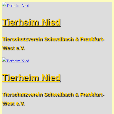
Zum
Menü
Schließen
Inhalt
Tierheim Nied
springen
Tierschutzverein Schwalbach & Frankfurt-
West e.V.
Tierheim Nied
Tierschutzverein Schwalbach & Frankfurt-
West e.V.