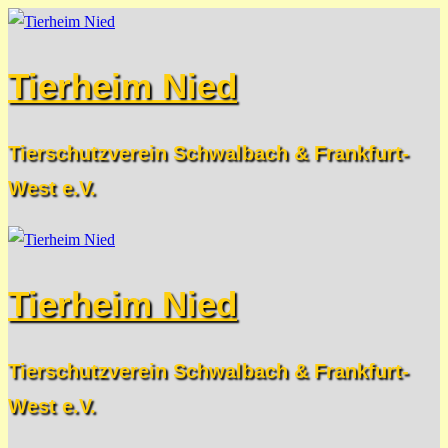
Zum
Menü
Schließen
Inhalt
Tierheim Nied
springen
Tierschutzverein Schwalbach & Frankfurt-
West e.V.
Tierheim Nied
Tierschutzverein Schwalbach & Frankfurt-
West e.V.