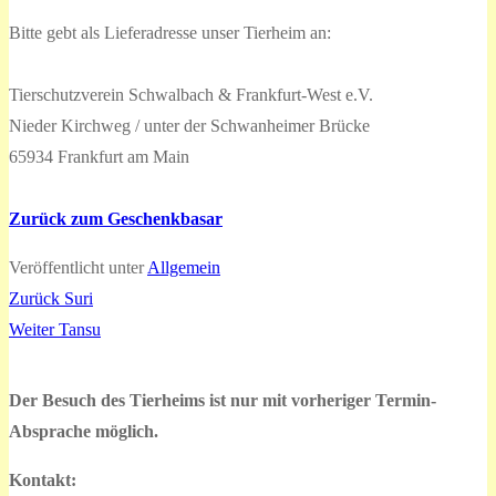
Bitte gebt als Lieferadresse unser Tierheim an:
Tierschutzverein Schwalbach & Frankfurt-West e.V.
Nieder Kirchweg / unter der Schwanheimer Brücke
65934 Frankfurt am Main
Zurück zum Geschenkbasar
Veröffentlicht unter
Allgemein
Vorheriger
Zurück
Suri
Beitragsnavigation
Nächster
Beitrag:
Weiter
Tansu
Beitrag:
Der Besuch des Tierheims ist nur mit vorheriger Termin-
Absprache möglich.
Kontakt: