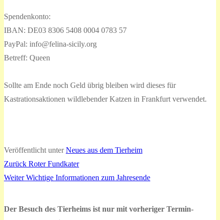
Spendenkonto:
IBAN: DE03 8306 5408 0004 0783 57
PayPal: info@felina-sicily.org
Betreff: Queen
Sollte am Ende noch Geld übrig bleiben wird dieses für
Kastrationsaktionen wildlebender Katzen in Frankfurt verwendet.
Veröffentlicht unter
Neues aus dem Tierheim
Vorheriger
Zurück
Roter Fundkater
Beitragsnavigation
Nächster
Beitrag:
Weiter
Wichtige Informationen zum Jahresende
Beitrag:
Der Besuch des Tierheims ist nur mit vorheriger Termin-