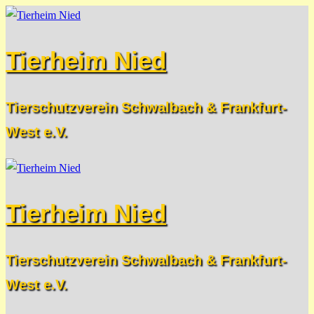
Zum
Menü
Schließen
Inhalt
Tierheim Nied
springen
Tierschutzverein Schwalbach & Frankfurt-
West e.V.
Tierheim Nied
Tierschutzverein Schwalbach & Frankfurt-
West e.V.