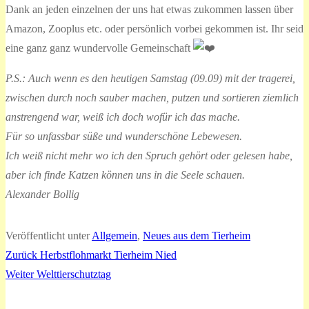
Dank an jeden einzelnen der uns hat etwas zukommen lassen über
Amazon, Zooplus etc. oder persönlich vorbei gekommen ist. Ihr seid
eine ganz ganz wundervolle Gemeinschaft
P.S.: Auch wenn es den heutigen Samstag (09.09) mit der tragerei,
zwischen durch noch sauber machen, putzen und sortieren ziemlich
anstrengend war, weiß ich doch wofür ich das mache.
Für so unfassbar süße und wunderschöne Lebewesen.
Ich weiß nicht mehr wo ich den Spruch gehört oder gelesen habe,
aber ich finde Katzen können uns in die Seele schauen.
Alexander Bollig
Veröffentlicht unter
Allgemein
,
Neues aus dem Tierheim
Vorheriger
Zurück
Herbstflohmarkt Tierheim Nied
Beitragsnavigation
Nächster
Beitrag:
Weiter
Welttierschutztag
Beitrag: