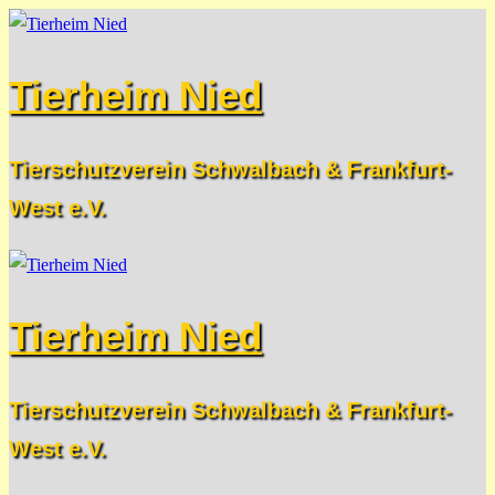
Zum
Menü
Schließen
Inhalt
Tierheim Nied
springen
Tierschutzverein Schwalbach & Frankfurt-
West e.V.
Tierheim Nied
Tierschutzverein Schwalbach & Frankfurt-
West e.V.