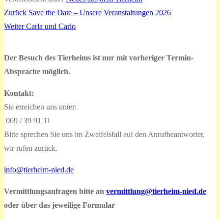
Vorheriger
Zurück
Save the Date – Unsere Veranstaltungen 2026
Beitragsnavigation
Nächster
Beitrag:
Weiter
Carla und Carlo
Beitrag:
Der Besuch des Tierheims ist nur mit vorheriger Termin-
Absprache möglich.
Kontakt:
Sie erreichen uns unter:
069 / 39 91 11
Bitte sprechen Sie uns im Zweifelsfall auf den Anrufbeantworter,
wir rufen zurück.
info@tierheim-nied.de
Vermittlungsanfragen bitte an
vermittlung@tierheim-nied.de
oder über das jeweilige Formular