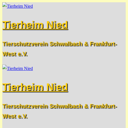
Zum
Menü
Schließen
Inhalt
Tierheim Nied
springen
Tierschutzverein Schwalbach & Frankfurt-
West e.V.
Tierheim Nied
Tierschutzverein Schwalbach & Frankfurt-
West e.V.