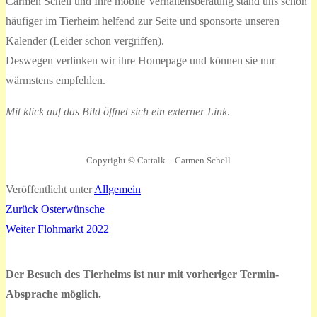
Carmen Schell und Ihre mobile Verhaltensberatung stand uns schon
häufiger im Tierheim helfend zur Seite und sponsorte unseren
Kalender (Leider schon vergriffen).
Deswegen verlinken wir ihre Homepage und können sie nur
wärmstens empfehlen.
Mit klick auf das Bild öffnet sich ein externer Link
.
Copyright © Cattalk – Carmen Schell
Veröffentlicht unter
Allgemein
Vorheriger
Zurück
Osterwünsche
Beitragsnavigation
Nächster
Beitrag:
Weiter
Flohmarkt 2022
Beitrag:
Der Besuch des Tierheims ist nur mit vorheriger Termin-
Absprache möglich.