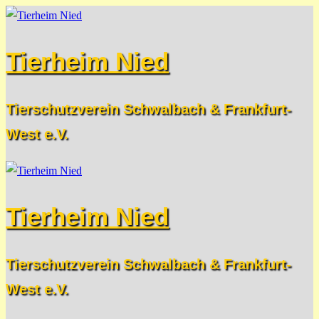
Zum
Menü
Schließen
Inhalt
Tierheim Nied
springen
Tierschutzverein Schwalbach & Frankfurt-
West e.V.
Tierheim Nied
Tierschutzverein Schwalbach & Frankfurt-
West e.V.