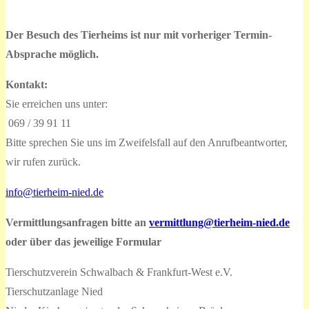
der
Der Besuch des Tierheims ist nur mit vorheriger Termin-
Beiträge
Absprache möglich.
Kontakt:
Sie erreichen uns unter:
069 / 39 91 11
Bitte sprechen Sie uns im Zweifelsfall auf den Anrufbeantworter,
wir rufen zurück.
info@tierheim-nied.de
Vermittlungsanfragen bitte an
vermittlung@tierheim-nied.de
oder über das jeweilige Formular
Tierschutzverein Schwalbach & Frankfurt-West e.V.
Tierschutzanlage Nied