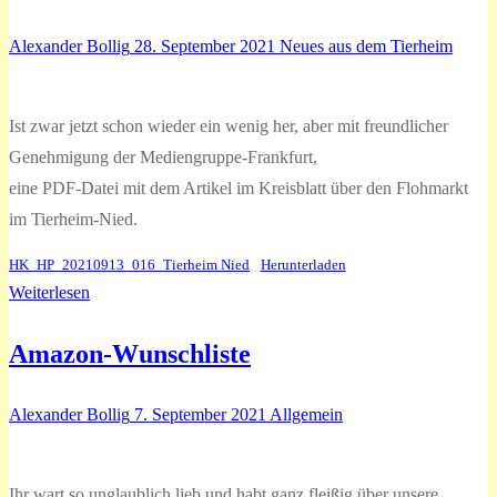
Alexander Bollig
28. September 2021
Neues aus dem Tierheim
Ist zwar jetzt schon wieder ein wenig her, aber mit freundlicher
Genehmigung der Mediengruppe-Frankfurt,
eine PDF-Datei mit dem Artikel im Kreisblatt über den Flohmarkt
im Tierheim-Nied.
HK_HP_20210913_016_Tierheim Nied
Herunterladen
Weiterlesen
Amazon-Wunschliste
Alexander Bollig
7. September 2021
Allgemein
Ihr wart so unglaublich lieb und habt ganz fleißig über unsere