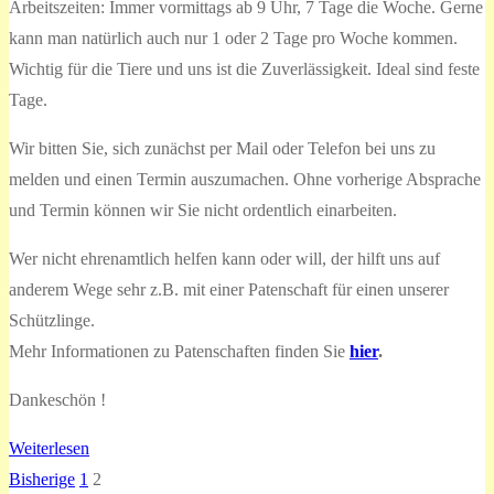
Arbeitszeiten: Immer vormittags ab 9 Uhr, 7 Tage die Woche. Gerne
kann man natürlich auch nur 1 oder 2 Tage pro Woche kommen.
Wichtig für die Tiere und uns ist die Zuverlässigkeit. Ideal sind feste
Tage.
Wir bitten Sie, sich zunächst per Mail oder Telefon bei uns zu
melden und einen Termin auszumachen. Ohne vorherige Absprache
und Termin können wir Sie nicht ordentlich einarbeiten.
Wer nicht ehrenamtlich helfen kann oder will, der hilft uns auf
anderem Wege sehr z.B. mit einer Patenschaft für einen unserer
Schützlinge.
Mehr Informationen zu Patenschaften finden Sie
hier
.
Dankeschön !
Weiterlesen
Bisherige
1
2
Seitennummerierung