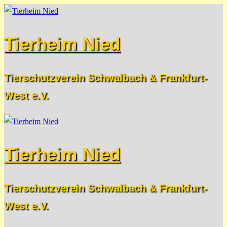
Zum
Menü
Schließen
Inhalt
Tierheim Nied
springen
Tierschutzverein Schwalbach & Frankfurt-
West e.V.
Tierheim Nied
Tierschutzverein Schwalbach & Frankfurt-
West e.V.