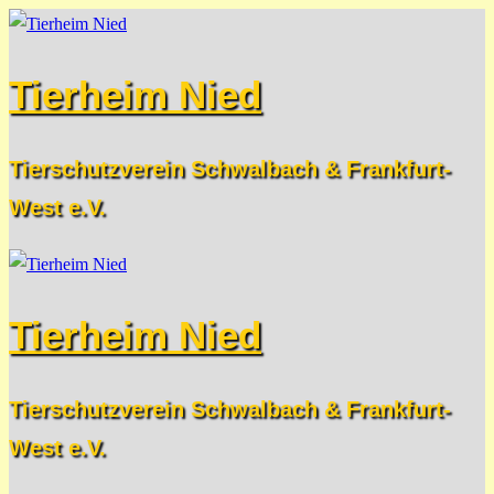
Zum
Menü
Schließen
Inhalt
Tierheim Nied
springen
Tierschutzverein Schwalbach & Frankfurt-
West e.V.
Tierheim Nied
Tierschutzverein Schwalbach & Frankfurt-
West e.V.