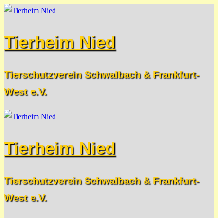
Zum
Menü
Schließen
Inhalt
Tierheim Nied
springen
Tierschutzverein Schwalbach & Frankfurt-
West e.V.
Tierheim Nied
Tierschutzverein Schwalbach & Frankfurt-
West e.V.